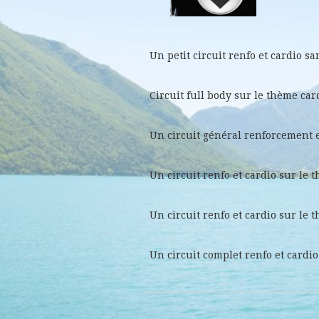
Un petit circuit renfo et cardio sa
Circuit full body sur le thème car
Un circuit général renforcement e
Un circuit renfo et cardio sur le
Un circuit renfo et cardio sur le 
Un circuit complet renfo et cardio