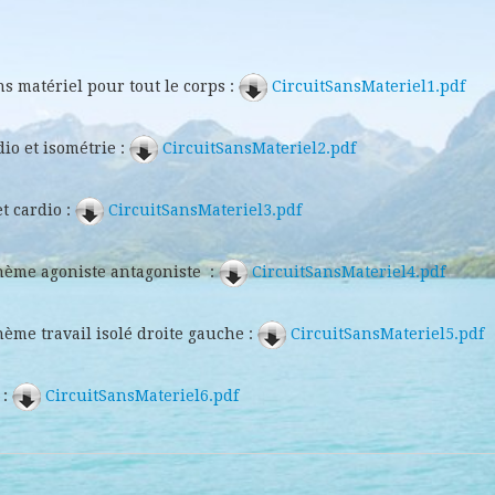
ns matériel pour tout le corps :
CircuitSansMateriel1.pdf
dio et isométrie :
CircuitSansMateriel2.pdf
t cardio :
CircuitSansMateriel3.pdf
 thème agoniste antagoniste :
CircuitSansMateriel4.pdf
thème travail isolé droite gauche :
CircuitSansMateriel5.pdf
 :
CircuitSansMateriel6.pdf